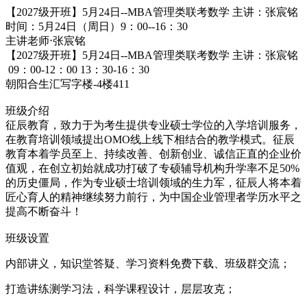
【2027级开班】5月24日--MBA管理类联考数学 主讲：张宸铭
时间：5月24日（周日）9：00--16：30
主讲老师⋅
张宸铭
【2027级开班】5月24日--MBA管理类联考数学 主讲：张宸铭
09：00-12：00 13：30-16：30
朝阳合生汇写字楼-4楼411
班级介绍
征辰教育，致力于为考生提供专业硕士学位的入学培训服务，
在教育培训领域提出OMO线上线下相结合的教学模式。征辰
教育本着学员至上、持续改善、创新创业、诚信正直的企业价
值观，在创立初始就成功打破了专硕辅导机构升学率不足50%
的历史僵局，作为专业硕士培训领域的生力军，征辰人将本着
匠心育人的精神继续努力前行，为中国企业管理者学历水平之
提高不断奋斗！
班级设置
内部讲义，知识堂答疑、学习资料免费下载、班级群交流；
打造讲练测学习法，科学课程设计，层层攻克；